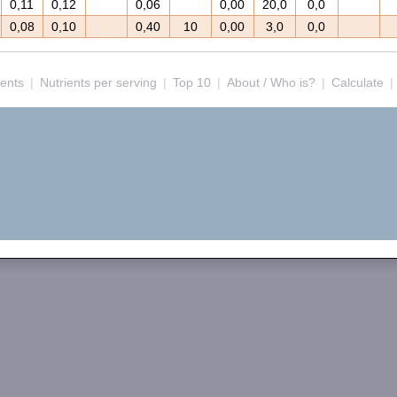
0,11
0,12
0,06
0,00
20,0
0,0
0,08
0,10
0,40
10
0,00
3,0
0,0
ients
|
Nutrients per serving
|
Top 10
|
About / Who is?
|
Calculate
|