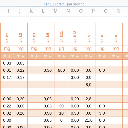
per 100 gram
|
per serving
I
J
K
L
M
N
O
P
Q
R
vit. b12
vit. b11
vit. b1
vit. b2
vit. b3
vit. b6
vit. c
vit. d
vit. e
v
mg
mg
mg
mg
µg
µg
mg
µg
mg
0,03
0,03
0,01
0,22
0,30
580
0,00
0,0
0,0
0,17
0,17
3,00
0,0
8,0
0,06
0,20
0,06
0,20
2,8
0,22
0,60
0,06
30
0,00
0,0
0,0
0,02
0,20
0,50
10
0,90
0,0
3,0
0,30
0,65
0
0,00
21,0
0,0
0,00
0,00
0,00
0,00
0,0
0,0