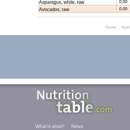
0,00
Asparagus, white, raw
0,00
Avocados, raw
Home
|
Nutr
What is what?
News