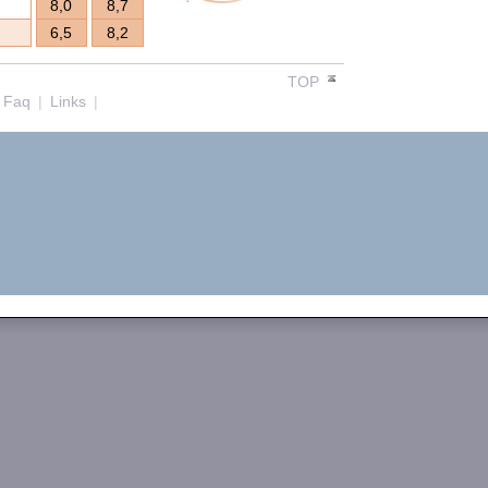
8,0
8,7
6,5
8,2
TOP
Faq
|
Links
|