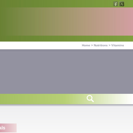
Home
>
Nutritions
>
Vitamins
als