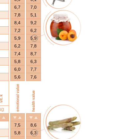
6,7
7,0
7,8
5,1
8,4
9,2
7,2
6,2
5,9
5,9
6,2
7,8
7,4
8,7
5,8
6,3
6,0
7,7
5,6
7,6
emotional value
health value
it. k
µg
7,5
8,6
5,8
6,3