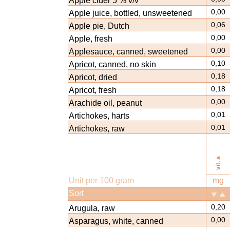
Apple cider 5 % v/v
0,00
Apple juice, bottled, unsweetened
0,06
Apple pie, Dutch
0,00
Apple, fresh
0,00
Applesauce, canned, sweetened
0,10
Apricot, canned, no skin
0,18
Apricot, dried
0,18
Apricot, fresh
0,00
Arachide oil, peanut
0,01
Artichokes, harts
0,01
Artichokes, raw
vit. a
Unit per 100 gram
mg
Sort
0,20
Arugula, raw
0,00
Asparagus, white, canned