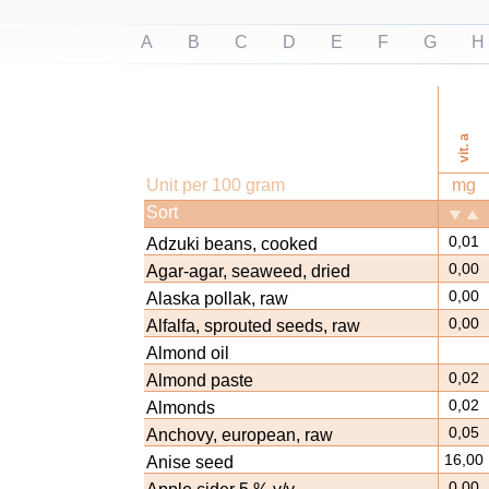
A
B
C
D
E
F
G
H
vit. a
Unit per 100 gram
mg
Sort
0,01
Adzuki beans, cooked
0,00
Agar-agar, seaweed, dried
0,00
Alaska pollak, raw
0,00
Alfalfa, sprouted seeds, raw
Almond oil
0,02
Almond paste
0,02
Almonds
0,05
Anchovy, european, raw
16,00
Anise seed
0,00