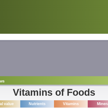
ws
Vitamins of Foods
ial value
Nutrients
Vitamins
Miner