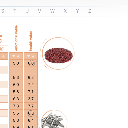
S
T
U
V
W
X
Y
Z
emotional value
health value
it. k
µg
5,0
6,0
5,3
6,2
6,0
7,2
5,8
7,1
6,3
3,7
7,3
7,7
5,5
6,5
5,8
6,4
5,9
5,1