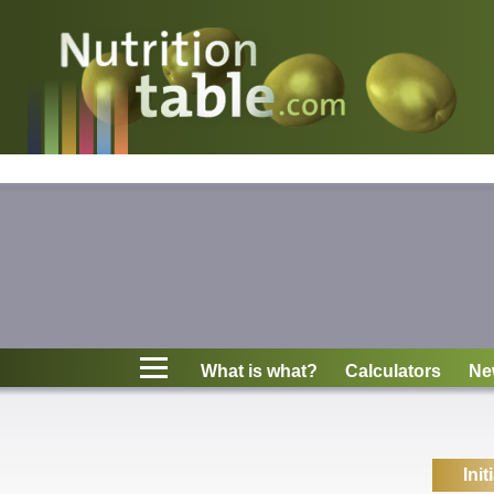
Nutritions
What is what?
Calculators
News
Contact
What is what?
Calculators
Ne
Information
Init