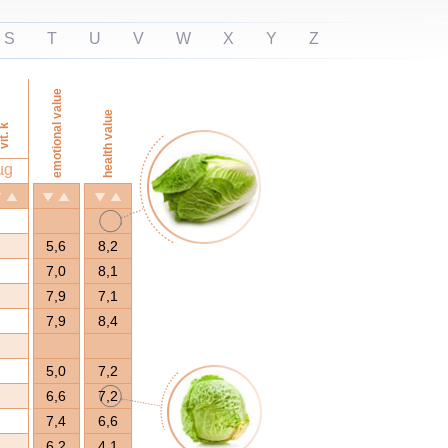
S
T
U
V
W
X
Y
Z
emotional value
health value
it. k
µg
5,6
8,2
7,0
8,1
7,9
7,1
7,9
8,4
5,0
7,2
6,6
7,2
7,4
6,6
6,2
4,1