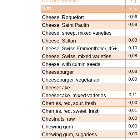
Unit per serving
mg
Sort
0,06
Cheese, Roquefort
0,08
Cheese, Saint Paulin
Cheese, sheep, mixed varieties
0,03
Cheese, Stilton
0,10
Cheese, Swiss Emmenthaler, 45+
0,08
Cheese, Swiss, mixed varieties
Cheese, with cumin seeds
0,08
Cheeseburger
0,09
Cheeseburger, vegetarian
Cheesecake
0,11
Cheesecake, mixed varieties
0,00
Cherries, red, sour, fresh
0,01
Cherries, red, sweet, fresh
0,00
Chestnuts, raw
0,00
Chewing gum
0,00
Chewing gum, sugarless