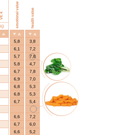
emotional value
health value
it. k
µg
5,8
3,8
6,1
7,2
5,7
7,8
5,8
4,7
6,7
7,8
6,9
7,0
6,8
5,3
6,8
5,3
6,7
5,4
6,6
7,2
6,7
6,0
6,6
5,2