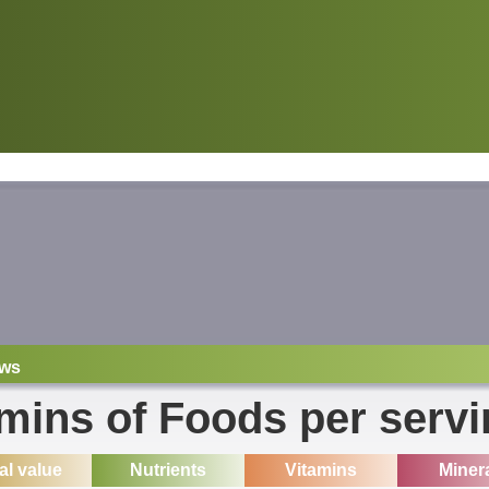
ws
mins of Foods per serv
ial value
Nutrients
Vitamins
Miner