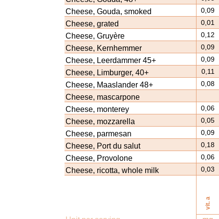
0,09
Cheese, Gouda, smoked
0,01
Cheese, grated
0,12
Cheese, Gruyère
0,09
Cheese, Kernhemmer
0,09
Cheese, Leerdammer 45+
0,11
Cheese, Limburger, 40+
0,08
Cheese, Maaslander 48+
Cheese, mascarpone
0,06
Cheese, monterey
0,05
Cheese, mozzarella
0,09
Cheese, parmesan
0,18
Cheese, Port du salut
0,06
Cheese, Provolone
0,03
Cheese, ricotta, whole milk
vit. a