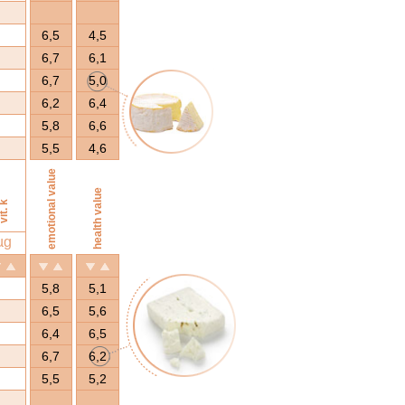
6,5
4,5
6,7
6,1
6,7
5,0
6,2
6,4
5,8
6,6
5,5
4,6
emotional value
health value
it. k
µg
5,8
5,1
6,5
5,6
6,4
6,5
6,7
6,2
5,5
5,2