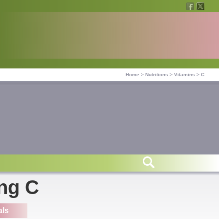
Home
>
Nutritions
>
Vitamins
>
C
ing C
als