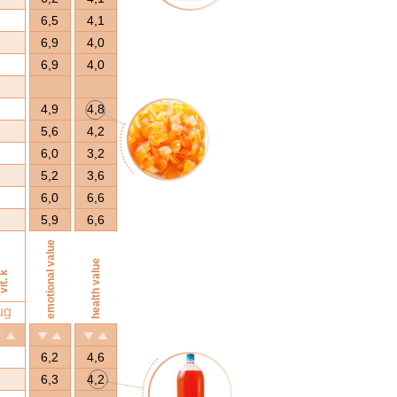
6,5
4,1
6,9
4,0
6,9
4,0
4,9
4,8
5,6
4,2
6,0
3,2
5,2
3,6
6,0
6,6
5,9
6,6
emotional value
health value
it. k
µg
6,2
4,6
6,3
4,2