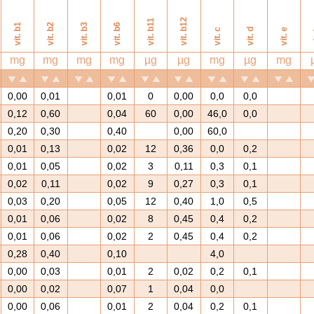
vit. b12
vit. b11
vit. b1
vit. b2
vit. b3
vit. b6
vit. c
vit. d
vit. e
v
mg
mg
mg
mg
µg
µg
mg
µg
mg
0,00
0,01
0,01
0
0,00
0,0
0,0
0,12
0,60
0,04
60
0,00
46,0
0,0
0,20
0,30
0,40
0,00
60,0
0,01
0,13
0,02
12
0,36
0,0
0,2
0,01
0,05
0,02
3
0,11
0,3
0,1
0,02
0,11
0,02
9
0,27
0,3
0,1
0,03
0,20
0,05
12
0,40
1,0
0,5
0,01
0,06
0,02
8
0,45
0,4
0,2
0,01
0,06
0,02
2
0,45
0,4
0,2
0,28
0,40
0,10
4,0
0,00
0,03
0,01
2
0,02
0,2
0,1
0,00
0,02
0,07
1
0,04
0,0
0,00
0,06
0,01
2
0,04
0,2
0,1