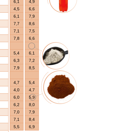
6,1
4,9
4,5
6,6
6,1
7,9
7,7
8,6
7,1
7,5
7,8
6,6
5,4
6,1
6,3
7,2
7,9
8,5
4,7
5,4
4,0
4,7
6,0
5,9
6,2
8,0
7,0
7,9
7,1
8,4
5,5
6,9