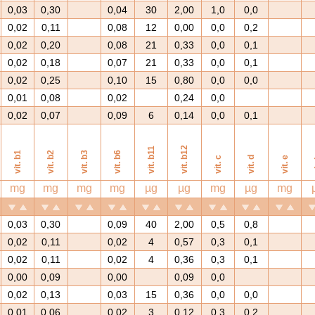
0,03
0,30
0,04
30
2,00
1,0
0,0
0,02
0,11
0,08
12
0,00
0,0
0,2
0,02
0,20
0,08
21
0,33
0,0
0,1
0,02
0,18
0,07
21
0,33
0,0
0,1
0,02
0,25
0,10
15
0,80
0,0
0,0
0,01
0,08
0,02
0,24
0,0
0,02
0,07
0,09
6
0,14
0,0
0,1
vit. b12
vit. b11
vit. b1
vit. b2
vit. b3
vit. b6
vit. c
vit. d
vit. e
v
mg
mg
mg
mg
µg
µg
mg
µg
mg
0,03
0,30
0,09
40
2,00
0,5
0,8
0,02
0,11
0,02
4
0,57
0,3
0,1
0,02
0,11
0,02
4
0,36
0,3
0,1
0,00
0,09
0,00
0,09
0,0
0,02
0,13
0,03
15
0,36
0,0
0,0
0,01
0,06
0,02
3
0,12
0,3
0,2