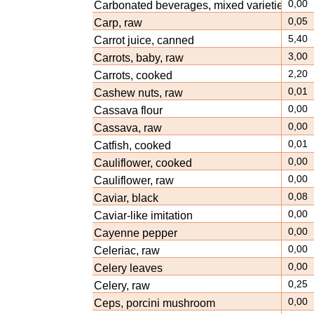
0,00
Carbonated beverages, mixed varieties, diet
0,05
Carp, raw
5,40
Carrot juice, canned
3,00
Carrots, baby, raw
2,20
Carrots, cooked
0,01
Cashew nuts, raw
0,00
Cassava flour
0,00
Cassava, raw
0,01
Catfish, cooked
0,00
Cauliflower, cooked
0,00
Cauliflower, raw
0,08
Caviar, black
0,00
Caviar-like imitation
0,00
Cayenne pepper
0,00
Celeriac, raw
0,00
Celery leaves
0,25
Celery, raw
0,00
Ceps, porcini mushroom