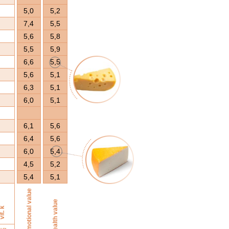
5,0
5,2
7,4
5,5
5,6
5,8
5,5
5,9
6,6
5,5
5,6
5,1
6,3
5,1
6,0
5,1
6,1
5,6
6,4
5,6
6,0
5,4
4,5
5,2
5,4
5,1
emotional value
health value
it. k