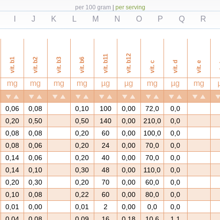
per 100 gram
|
per serving
I
J
K
L
M
N
O
P
Q
R
vit. b12
vit. b11
vit. b1
vit. b2
vit. b3
vit. b6
vit. c
vit. d
vit. e
v
mg
mg
mg
mg
µg
µg
mg
µg
mg
0,06
0,08
0,10
100
0,00
72,0
0,0
0,20
0,50
0,50
140
0,00
210,0
0,0
0,08
0,08
0,20
60
0,00
100,0
0,0
0,08
0,06
0,20
24
0,00
70,0
0,0
0,14
0,06
0,20
40
0,00
70,0
0,0
0,14
0,10
0,30
48
0,00
110,0
0,0
0,20
0,30
0,20
70
0,00
60,0
0,0
0,10
0,08
0,22
60
0,00
80,0
0,0
0,01
0,00
0,01
2
0,00
0,0
0,0
0,04
0,08
0,09
16
0,18
10,6
1,1