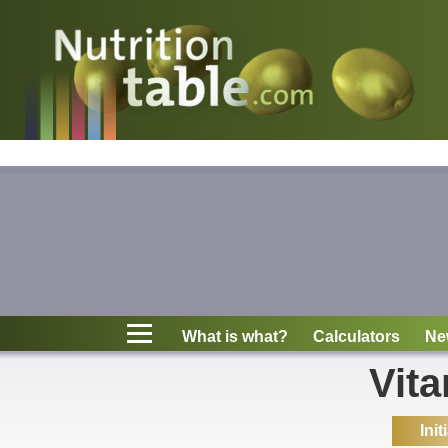
Nutritions
What is what?
Calculators
News
Contact
What is what?
Calculators
Ne
Information
Vita
Init