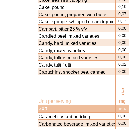
Cake, fresh fruit topping
0,10
Cake, pound
0,07
Cake, pound, prepared with butter
0,13
Cake, sponge, whipped cream topping
0,00
Campari, bitter 25 % v/v
0,00
Candied peel, mixed varieties
0,00
Candy, hard, mixed varieties
0,00
Candy, mixed varieties
0,00
Candy, toffee, mixed varieties
0,02
Candy, tutti frutti
0,00
Capuchins, shocker pea, canned
vit. a
Unit per serving
mg
Sort
0,00
Caramel custard pudding
0,00
Carbonated beverage, mixed varieties,