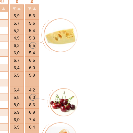
µg
5,9
5,3
5,7
5,6
5,2
5,4
4,9
5,3
6,3
5,5
6,0
5,4
6,7
6,5
6,4
6,0
5,5
5,9
6,4
4,2
5,8
6,3
8,0
8,6
5,9
6,9
6,0
7,4
6,9
6,4