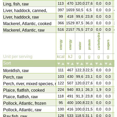
113
470
120,0
27,6
0,0
0,0
0
Ling, fish, raw
397
1659
50,5
6,5
0,0
0,0
4
Liver, haddock, canned,
99
418
99,6
23,8
0,0
0,0
0
Liver, haddock, raw
366
1529
87,5
36,0
0,0
0,0
2
Mackerel, Atlantic, cooked
516
2157
75,5
27,0
0,0
0,0
4
carbohydrates
Mackerel, Atlantic, raw
energy
energy
protein
sugars
water
f
Unit per serving
kcal
kJ
g
g
g
g
Sort
111
467
122,3
22,5
0,0
0,0
2
Monkfish, raw
103
430
99,6
23,1
0,0
0,0
1
Perch, raw
122
507
120,0
27,6
0,0
0,0
1
Perch, river, mixed species, raw
224
940
83,1
26,3
1,9
0,0
1
Plaice, flatfish, cooked
118
491
91,3
23,8
0,0
0,0
2
Plaice, flatfish, raw
95
400
100,8
22,5
0,0
0,0
0
Pollock, Atlantic, frozen
100
416
100,0
21,5
0,0
0,0
1
Pollock, Atlantic, raw
128
533
118,5
31,1
0,0
0,0
0
Ray fish, raw