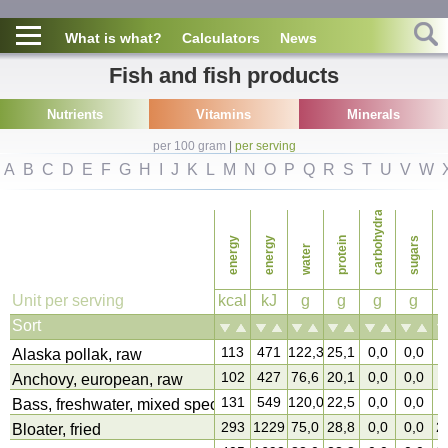
What is what?
Calculators
News
Fish and fish products
Nutrients
Vitamins
Minerals
per 100 gram
|
per serving
A
B
C
D
E
F
G
H
I
J
K
L
M
N
O
P
Q
R
S
T
U
V
W
carbohydrates
energy
energy
protein
sugars
water
f
Unit per serving
kcal
kJ
g
g
g
g
Sort
113
471
122,3
25,1
0,0
0,0
1
Alaska pollak, raw
102
427
76,6
20,1
0,0
0,0
2
Anchovy, european, raw
131
549
120,0
22,5
0,0
0,0
4
Bass, freshwater, mixed species, raw
293
1229
75,0
28,8
0,0
0,0
2
Bloater, fried