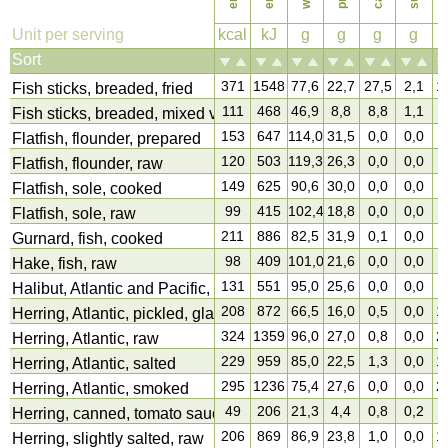
f
Unit per serving
kcal
kJ
g
g
g
g
Sort
371
1548
77,6
22,7
27,5
2,1
1
Fish sticks, breaded, fried
111
468
46,9
8,8
8,8
1,1
4
Fish sticks, breaded, mixed varieties, raw
153
647
114,0
31,5
0,0
0,0
3
Flatfish, flounder, prepared
120
503
119,3
26,3
0,0
0,0
1
Flatfish, flounder, raw
149
625
90,6
30,0
0,0
0,0
3
Flatfish, sole, cooked
99
415
102,4
18,8
0,0
0,0
2
Flatfish, sole, raw
211
886
82,5
31,9
0,1
0,0
9
Gurnard, fish, cooked
98
409
101,0
21,6
0,0
0,0
1
Hake, fish, raw
131
551
95,0
25,6
0,0
0,0
3
Halibut, Atlantic and Pacific, white, raw
208
872
66,5
16,0
0,5
0,0
1
Herring, Atlantic, pickled, glas
324
1359
96,0
27,0
0,8
0,0
2
Herring, Atlantic, raw
229
959
85,0
22,5
1,3
0,0
1
Herring, Atlantic, salted
295
1236
75,4
27,6
0,0
0,0
2
Herring, Atlantic, smoked
49
206
21,3
4,4
0,8
0,2
3
Herring, canned, tomato sauce
206
869
86,9
23,8
1,0
0,0
1
Herring, slightly salted, raw