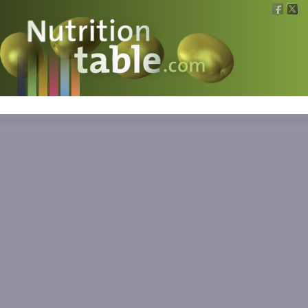
Nutritions
What is what?
Calculators
News
Contact
Information