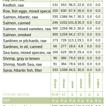
131
553
96,5
22,8
0,0
0,0
4
Redfish, raw
150
630
67,9
26,0
0,0
0,0
5
Roe, fish eggs, mixed species, raw
330
1386
94,7
30,3
0,0
0,0
2
Salmon, Atlantic, raw
246
1032
101,6
35,3
0,0
0,0
1
Salmon, canned
300
1259
98,3
30,0
0,0
0,0
2
Salmon, mixed varieties, raw
300
1259
94,2
37,5
0,0
0,0
1
Salmon, smoked
173
728
113,1
29,1
0,0
0,0
6
Sardines or pilchards, raw
66
277
18,6
6,8
0,0
0,0
4
Sardines, in oil, canned
150
629
90,9
29,4
0,0
0,0
3
Sea bass, mixed species, raw
90
380
79,0
18,0
0,0
0,0
2
Shrimp, gray or brown
91
384
78,6
18,5
0,0
0,0
1
Shrimp, North Sea, raw
333
1398
94,5
30,0
0,0
0,0
2
carbohydrates
Sprat, Atlantic fish, fillet
energy
energy
protein
sugars
water
f
Unit per serving
kcal
kJ
g
g
g
g
Sort