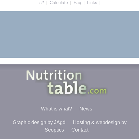
is?
|
Calculate
|
Faq
|
Links
|
What is what?
News
Graphic design by JAgd
Hosting & webdesign by
Seoptics
Contact