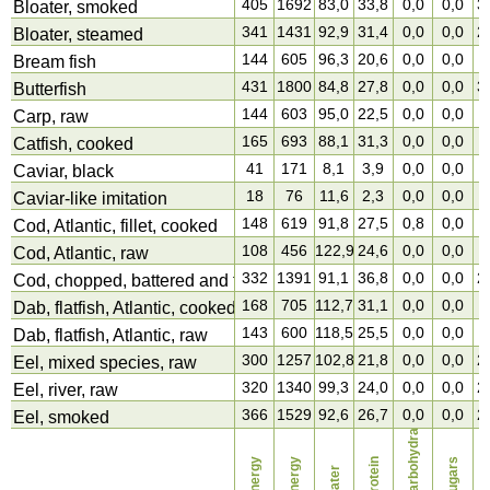
405
1692
83,0
33,8
0,0
0,0
3
Bloater, smoked
341
1431
92,9
31,4
0,0
0,0
2
Bloater, steamed
144
605
96,3
20,6
0,0
0,0
6
Bream fish
431
1800
84,8
27,8
0,0
0,0
3
Butterfish
144
603
95,0
22,5
0,0
0,0
6
Carp, raw
165
693
88,1
31,3
0,0
0,0
4
Catfish, cooked
41
171
8,1
3,9
0,0
0,0
2
Caviar, black
18
76
11,6
2,3
0,0
0,0
1
Caviar-like imitation
148
619
91,8
27,5
0,8
0,0
3
Cod, Atlantic, fillet, cooked
108
456
122,9
24,6
0,0
0,0
1
Cod, Atlantic, raw
332
1391
91,1
36,8
0,0
0,0
2
Cod, chopped, battered and fried
168
705
112,7
31,1
0,0
0,0
4
Dab, flatfish, Atlantic, cooked
143
600
118,5
25,5
0,0
0,0
4
Dab, flatfish, Atlantic, raw
300
1257
102,8
21,8
0,0
0,0
2
Eel, mixed species, raw
320
1340
99,3
24,0
0,0
0,0
2
Eel, river, raw
366
1529
92,6
26,7
0,0
0,0
2
carbohydrates
Eel, smoked
energy
energy
protein
sugars
water