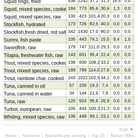
536
2242
37,1
31,3
16,5
0,0
3
Squid rings, fried
184
773
85,6
30,6
1,3
0,0
6
Squid, mixed species, cooked, fried
100
423
101,4
20,3
0,0
0,0
2
Squid, mixed species, raw
173
726
82,5
40,0
0,0
0,0
1
Stockfish, hydrated
342
1430
17,0
80,0
0,0
0,0
2
Stockfish,fresh dried, not salted
105
443
74,1
15,5
8,4
1,5
1
Surimi, fish paste
179
747
111,0
29,3
0,0
0,0
6
Swordfish, raw
143
601
95,4
22,4
0,0
0,0
6
Tilapia, freshwater fish, raw
198
830
108,2
33,2
0,0
0,0
7
Trout, mixed species, cooked
189
789
114,0
27,6
0,0
0,0
8
Trout, mixed species, raw
243
1022
102,5
34,1
0,0
0,0
1
Trout, rainbow char, cooked
57
239
19,3
7,4
0,0
0,0
3
Tuna, canned in oil
34
144
21,6
7,8
0,0
0,0
0
Tuna, canned in water
120
503
95,6
26,9
0,0
0,0
1
Tuna, raw
105
444
100,3
21,3
0,0
0,0
2
Turbot, european, raw
106
448
99,1
23,1
0,0
0,0
1
Whiting, mixed species, raw
TOP
Home
|
Nutrients
|
Nutrients per serving
|
Top 10
|
About / Who