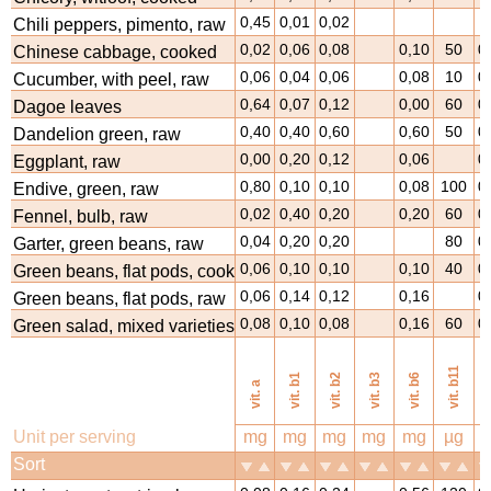
0,45
0,01
0,02
Chili peppers, pimento, raw
0,02
0,06
0,08
0,10
50
0
Chinese cabbage, cooked
0,06
0,04
0,06
0,08
10
0
Cucumber, with peel, raw
0,64
0,07
0,12
0,00
60
0
Dagoe leaves
0,40
0,40
0,60
0,60
50
0
Dandelion green, raw
0,00
0,20
0,12
0,06
0
Eggplant, raw
0,80
0,10
0,10
0,08
100
0
Endive, green, raw
0,02
0,40
0,20
0,20
60
0
Fennel, bulb, raw
0,04
0,20
0,20
80
0
Garter, green beans, raw
0,06
0,10
0,10
0,10
40
0
Green beans, flat pods, cooked
0,06
0,14
0,12
0,16
0
Green beans, flat pods, raw
0,08
0,10
0,08
0,16
60
0
Green salad, mixed varieties
vi
vit. b11
vit. b1
vit. b2
vit. b3
vit. b6
vit. a
Unit per serving
mg
mg
mg
mg
mg
µg
Sort