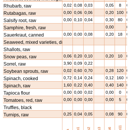
0,02
0,08
0,03
0,05
8
0
Rhubarb, raw
0,00
0,06
0,06
0,20
100
0
Rutabagas, raw
0,00
0,10
0,04
0,30
80
0
Salsify root, raw
0,00
0
Samphire, fresh, raw
0,00
0,00
0,08
0,20
18
0
Sauerkraut, canned
Seaweed, mixed varieties, dried
Shallots, raw
0,06
0,20
0,10
0,20
10
0
Snow peas, raw
3,90
0,09
0,22
Sorrel, raw
0,02
0,60
0,70
0,28
120
0
Soybean sprouts, raw
0,72
0,14
0,24
0,12
160
0
Spinach, cooked
1,60
0,22
0,40
0,40
140
0
Spinach, raw
0,00
0,00
0,02
0,00
0
0
Tapioca flour
0,00
0,00
0,00
0,00
5
0
Tomatoes, red, raw
Truffles, black
0,25
0,04
0,05
0,08
90
0
Turnips, raw