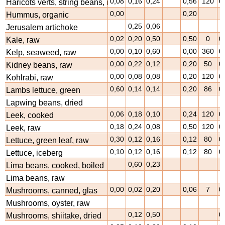
0,08
0,16
0,24
0,56
120
0
Haricots verts, string beans, raw
0,00
0,20
Hummus, organic
0,25
0,06
Jerusalem artichoke
0,02
0,20
0,50
0,50
0
0
Kale, raw
0,00
0,10
0,60
0,00
360
0
Kelp, seaweed, raw
0,00
0,22
0,12
0,20
50
0
Kidney beans, raw
0,00
0,08
0,08
0,20
120
0
Kohlrabi, raw
0,60
0,14
0,14
0,20
86
0
Lambs lettuce, green
Lapwing beans, dried
0,06
0,18
0,10
0,24
120
0
Leek, cooked
0,18
0,24
0,08
0,50
120
0
Leek, raw
0,30
0,12
0,16
0,12
80
0
Lettuce, green leaf, raw
0,10
0,12
0,16
0,12
80
0
Lettuce, iceberg
0,60
0,23
Lima beans, cooked, boiled
Lima beans, raw
0,00
0,02
0,20
0,06
7
0
Mushrooms, canned, glas
Mushrooms, oyster, raw
0,12
0,50
0
Mushrooms, shiitake, dried