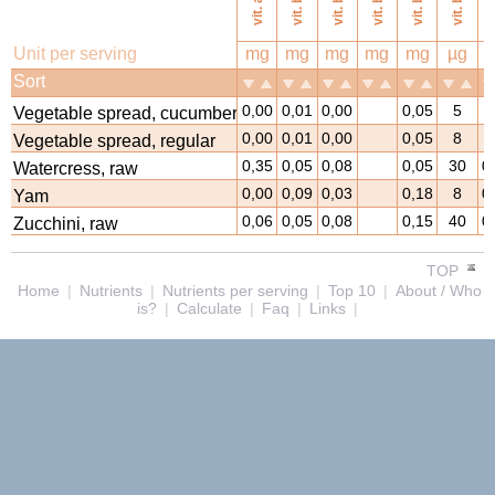
vi
vit. b11
vit. b1
vit. b2
vit. b3
vit. b6
vit. a
Unit per serving
mg
mg
mg
mg
mg
µg
Sort
0,00
0,01
0,00
0,05
5
Vegetable spread, cucumber
0,00
0,01
0,00
0,05
8
Vegetable spread, regular
0,35
0,05
0,08
0,05
30
0
Watercress, raw
0,00
0,09
0,03
0,18
8
0
Yam
0,06
0,05
0,08
0,15
40
0
Zucchini, raw
TOP
Home
|
Nutrients
|
Nutrients per serving
|
Top 10
|
About / Who
is?
|
Calculate
|
Faq
|
Links
|