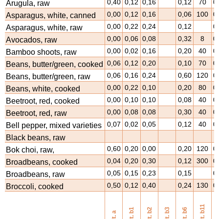
0,40
0,12
0,16
0,12
70
0
Arugula, raw
0,00
0,12
0,16
0,06
100
0
Asparagus, white, canned
0,00
0,22
0,24
0,12
0
Asparagus, white, raw
0,00
0,06
0,08
0,32
8
0
Avocados, raw
0,00
0,02
0,16
0,20
40
0
Bamboo shoots, raw
0,06
0,12
0,20
0,10
70
0
Beans, butter/green, cooked
0,06
0,16
0,24
0,60
120
0
Beans, butter/green, raw
0,00
0,22
0,10
0,20
80
0
Beans, white, cooked
0,00
0,10
0,10
0,08
40
0
Beetroot, red, cooked
0,00
0,08
0,08
0,30
40
0
Beetroot, red, raw
0,07
0,02
0,05
0,12
40
0
Bell pepper, mixed varieties
Black beans, raw
0,60
0,20
0,00
0,20
120
0
Bok choi, raw,
0,04
0,20
0,30
0,12
300
0
Broadbeans, cooked
0,05
0,15
0,23
0,15
0
Broadbeans, raw
0,50
0,12
0,40
0,24
130
0
Broccoli, cooked
vi
vit. b11
vit. b1
vit. b2
vit. b3
vit. b6
vit. a