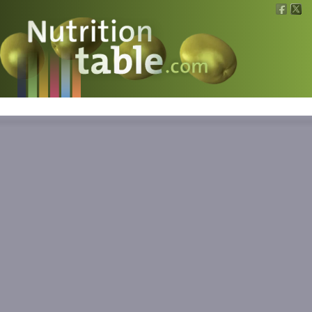
Nutritions
What is what?
Calculators
News
Contact
Information