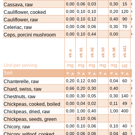
0,00
0,06
0,03
0,30
15
0
Cassava, raw
0,00
0,10
0,10
0,20
120
0
Cauliflower, cooked
0,00
0,10
0,12
0,40
90
0
Cauliflower, raw
0,00
0,06
0,06
0,30
70
0
Celeriac, raw
0,00
0,10
0,44
0,00
0
Ceps, porcini mushroom
vi
vit. b11
vit. b1
vit. b2
vit. b3
vit. b6
vit. a
Unit per serving
mg
mg
mg
mg
mg
µg
Sort
0,20
0,12
0,60
0,04
60
0
Chanterelle, raw
0,66
0,20
0,30
0,40
0
Chard, swiss, raw
0,00
0,30
0,05
0,30
140
0
Chestnuts, raw
0,00
0,04
0,02
0,11
49
0
Chickpeas, cooked, boiled
0,00
1,00
0,40
1,00
400
Chickpeas, dried, raw
0,10
0,06
Chickpeas, seeds, green
0,00
0,10
0,06
0,10
40
0
Chicory, raw
0,00
0,06
0,06
0,04
40
0
Chicory, witloof, cooked