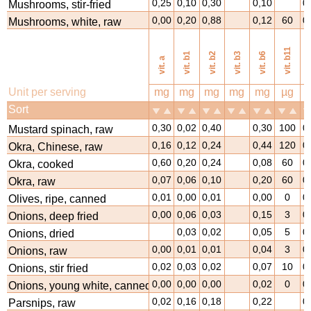
0,25
0,10
0,30
0,10
0
Mushrooms, stir-fried
0,00
0,20
0,88
0,12
60
0
Mushrooms, white, raw
vi
vit. b11
vit. b1
vit. b2
vit. b3
vit. b6
vit. a
Unit per serving
mg
mg
mg
mg
mg
µg
Sort
0,30
0,02
0,40
0,30
100
0
Mustard spinach, raw
0,16
0,12
0,24
0,44
120
0
Okra, Chinese, raw
0,60
0,20
0,24
0,08
60
0
Okra, cooked
0,07
0,06
0,10
0,20
60
0
Okra, raw
0,01
0,00
0,01
0,00
0
0
Olives, ripe, canned
0,00
0,06
0,03
0,15
3
0
Onions, deep fried
0,03
0,02
0,05
5
0
Onions, dried
0,00
0,01
0,01
0,04
3
0
Onions, raw
0,02
0,03
0,02
0,07
10
0
Onions, stir fried
0,00
0,00
0,00
0,02
0
0
Onions, young white, canned, sweet/sauer
0,02
0,16
0,18
0,22
0
Parsnips, raw