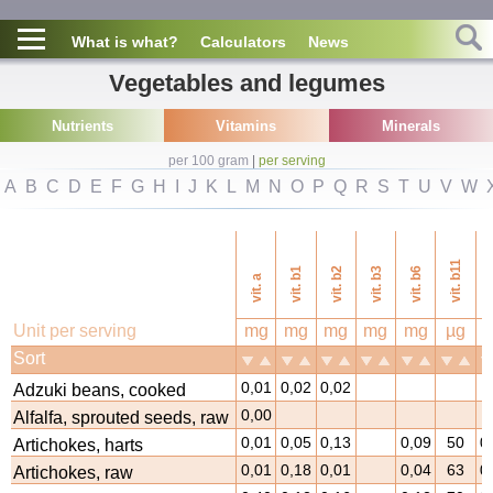
What is what?
Calculators
News
Vegetables and legumes
Nutrients
Vitamins
Minerals
per 100 gram
|
per serving
A
B
C
D
E
F
G
H
I
J
K
L
M
N
O
P
Q
R
S
T
U
V
W
vi
vit. b11
vit. b1
vit. b2
vit. b3
vit. b6
vit. a
Unit per serving
mg
mg
mg
mg
mg
µg
Sort
0,01
0,02
0,02
Adzuki beans, cooked
0,00
Alfalfa, sprouted seeds, raw
0,01
0,05
0,13
0,09
50
0
Artichokes, harts
0,01
0,18
0,01
0,04
63
0
Artichokes, raw