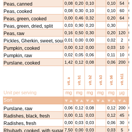
0,08
0,20
0,10
0,10
54
0
Peas, canned
0,08
0,30
0,10
0,10
60
0
Peas, cooked
0,00
0,46
0,32
0,20
64
0
Peas, green, cooked
0,03
0,90
0,20
0,30
0
Peas, green, dried, split
0,16
0,50
0,30
0,20
120
0
Peas, raw
0,01
0,00
0,00
0,02
2
0
Pickles, Gherkin, sweet, sour
0,00
0,12
0,00
0,03
10
0
Pumpkin, cooked
0,02
0,05
0,06
0,11
10
0
Pumpkin, raw
1,42
0,12
0,08
0,06
200
0
Purslane, cooked
vi
vit. b11
vit. b1
vit. b2
vit. b3
vit. b6
vit. a
Unit per serving
mg
mg
mg
mg
mg
µg
Sort
0,06
0,12
0,08
0,12
200
0
Purslane, raw
0,00
0,11
0,03
0,12
45
0
Radishes, black, fresh
0,00
0,03
0,03
0,06
30
0
Radishes, fresh
7,50
0,00
0,03
0,03
5
0
Rhubarb, cooked, with sugar