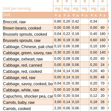
Unit per serving
mg
mg
mg
mg
mg
µg
Sort
0,80
0,20
0,42
0,34
0
Broccoli, raw
0,00
0,00
0,00
0,00
60
0
Brown beans, cooked
0,04
0,22
0,18
0,40
180
0
Brussels sprouts, cooked
0,30
0,18
0,30
0,60
160
0
Brussels sprouts, raw
0,10
0,06
0,08
0,10
100
0
Cabbage, Chinese, pak choi, raw
0,30
0,20
0,50
0,50
140
0
Cabbage, green, savoy, raw
0,00
0,08
0,08
0,20
60
0
Cabbage, oxheart, raw
0,00
0,08
0,06
0,20
24
0
Cabbage, red, canned
0,04
0,14
0,06
0,20
40
0
Cabbage, red, cooked
0,00
0,14
0,10
0,30
48
0
Cabbage, red, raw
0,04
0,20
0,30
0,20
70
0
Cabbage, savoy, cooked, boiled
0,00
0,10
0,08
0,22
60
0
Cabbage, white, raw
0,00
0,20
0,04
0,12
20
0
Capuchins, shocker pea, canned
3,00
0,14
0,10
0,18
26
0
Carrots, baby, raw
2,20
0,06
0,06
0,10
30
0
Carrots, cooked