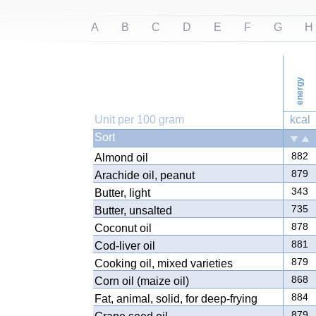
A
B
C
D
E
F
G
H
energy
Unit per 100 gram
kcal
Sort
882
Almond oil
879
Arachide oil, peanut
343
Butter, light
735
Butter, unsalted
878
Coconut oil
881
Cod-liver oil
879
Cooking oil, mixed varieties
868
Corn oil (maize oil)
884
Fat, animal, solid, for deep-frying
879