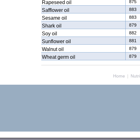
875
Rapeseed oil
883
Safflower oil
883
Sesame oil
879
Shark oil
882
Soy oil
881
Sunflower oil
879
Walnut oil
879
Wheat germ oil
Home
|
Nutr