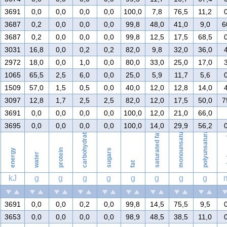
3691
0,0
0,0
0,0
0,0
100,0
7,8
76,5
11,2
3687
0,2
0,0
0,0
0,0
99,8
48,0
41,0
9,0
6
3687
0,2
0,0
0,0
0,0
99,8
12,5
17,5
68,5
3031
16,8
0,0
0,2
0,2
82,0
9,8
32,0
36,0
2972
18,0
0,0
1,0
0,0
80,0
33,0
25,0
17,0
1065
65,5
2,5
6,0
0,0
25,0
5,9
11,7
5,6
1509
57,0
1,5
0,5
0,0
40,0
12,0
12,8
14,0
3097
12,8
1,7
2,5
2,5
82,0
12,0
17,5
50,0
7
monounsaturated fat
3691
0,0
0,0
0,0
0,0
100,0
12,0
21,0
66,0
polyunsaturated fat
3695
0,0
0,0
0,0
0,0
100,0
14,0
29,9
56,2
carbohydrates
saturated fat
ch
energy
protein
sugars
water
fat
kJ
g
g
g
g
g
g
g
g
3691
0,0
0,0
0,2
0,0
99,8
14,5
75,5
9,5
3653
0,0
0,0
0,0
0,0
98,9
48,5
38,5
11,0