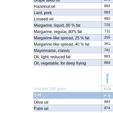
Grape seed oil
883
Hazelnut oil
882
Lard, pork
882
Linseed oil
725
Margarine, liquid, 80 % fat
711
Margarine, regular, 80% fat
255
Margarine-like spread, 25 % fat
361
Margarine-like spread, 40 % fat
741
Mayonnaise, classic
883
Oil, light, reduced fat
884
Oil, vegetable, for deep frying
energy
Unit per 100 gram
kcal
Sort
883
Olive oil
874
Palm oil