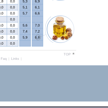
1,8
0,0
5,3
6,9
0,0
0,0
5,1
6,1
0,0
0,0
5,7
6,6
0,0
0,0
0,0
5,6
7,0
0,0
0,0
7,4
7,2
0,0
0,0
5,9
6,8
0,0
0,0
TOP
Faq
|
Links
|