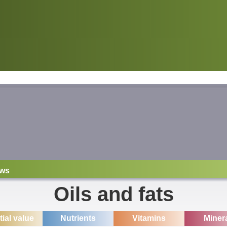
ws
Oils and fats
itial value
Nutrients
Vitamins
Miner