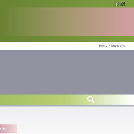
Home
>
Nutritions
als