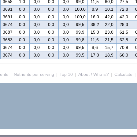
3658
1,0
0,0
0,0
0,0
99,0
11,5
60,0
27,5
3691
0,0
0,0
0,0
0,0
100,0
8,9
10,1
72,8
3691
0,0
0,0
0,0
0,0
100,0
16,0
42,0
42,0
3674
0,0
0,0
0,0
0,0
99,5
38,2
22,0
28,3
3687
0,0
0,0
0,0
0,0
99,9
15,0
23,0
61,5
3683
0,0
0,0
0,0
0,0
99,8
11,6
21,5
62,8
3674
0,0
0,0
0,0
0,0
99,5
8,6
15,7
70,9
3674
0,0
0,0
0,0
0,0
99,5
17,0
18,9
60,0
ients
|
Nutrients per serving
|
Top 10
|
About / Who is?
|
Calculate
|