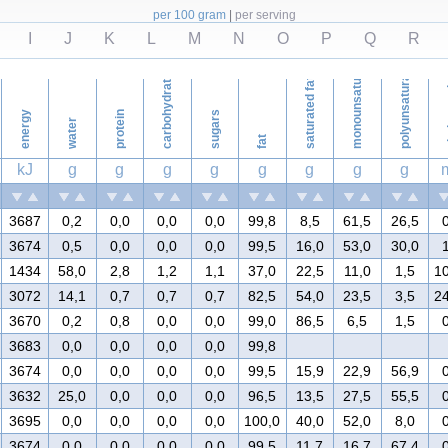
per 100 gram
|
per serving
I
J
K
L
M
N
O
P
Q
R
monounsaturated fat
polyunsaturated fat
carbohydrates
saturated fat
ch
energy
protein
sugars
water
fat
kJ
g
g
g
g
g
g
g
g
3687
0,2
0,0
0,0
0,0
99,8
8,5
61,5
26,5
3674
0,5
0,0
0,0
0,0
99,5
16,0
53,0
30,0
1434
58,0
2,8
1,2
1,1
37,0
22,5
11,0
1,5
1
3072
14,1
0,7
0,7
0,7
82,5
54,0
23,5
3,5
2
3670
0,2
0,8
0,0
0,0
99,0
86,5
6,5
1,5
3683
0,0
0,0
0,0
0,0
99,8
3674
0,0
0,0
0,0
0,0
99,5
15,9
22,9
56,9
3632
25,0
0,0
0,0
0,0
96,5
13,5
27,5
55,5
3695
0,0
0,0
0,0
0,0
100,0
40,0
52,0
8,0
3674
0,0
0,0
0,0
0,0
99,5
11,7
16,7
67,4