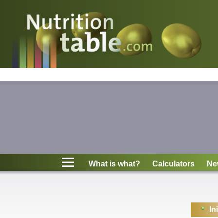
Nutritions
What is what?
Calculators
News
Contact
What is what?
Calculators
Ne
Information
In